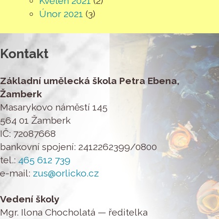
Květen 2021
(2)
Únor 2021
(3)
Kontakt
Základní umělecká škola Petra Ebena,
Žamberk
Masarykovo náměstí 145
564 01 Žamberk
IČ: 72087668
bankovní spojení: 2412262399/0800
tel.:
465 612 739
e-mail:
zus@orlicko.cz
Vedení školy
Mgr. Ilona Chocholatá — ředitelka