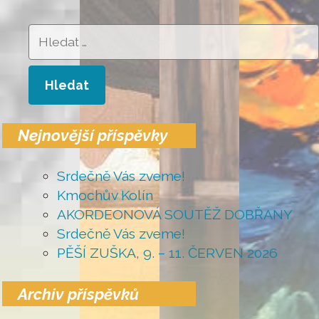
Vyhledávání
Nejnovější příspěvky
Srdečně Vás zveme!
Kmochův Kolín
AKORDEONOVÁ SOUTĚŽ DOBŘANY
Srdečně Vás zveme!
PĚŠÍ ZUŠKA, 9. – 11. ČERVEN 2026
Archiv příspěvků