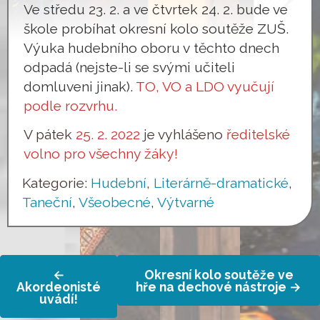
Ve středu 23. 2. a ve čtvrtek 24. 2. bude ve
škole probíhat okresní kolo soutěže ZUŠ.
Výuka hudebního oboru v těchto dnech
odpadá (nejste-li se svými učiteli
domluveni jinak).
TO, VO a LDO vyučují
podle rozvrhu.
V pátek
25. 2. 2022
je vyhlášeno
ředitelské
volno pro všechny žáky!
Kategorie:
Hudební
,
Literárně-dramatické
,
Taneční
,
Všeobecné
,
Výtvarné
Navigace
←
Okresní kolo soutěže ve
pro
Akordeonisté
hře na dechové nástroje
→
uvádí!
příspěvek