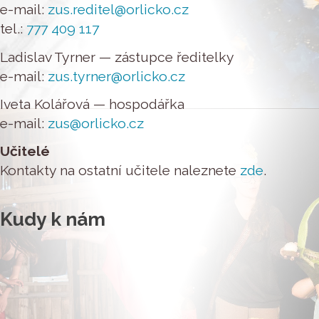
e-mail:
zus.reditel@orlicko.cz
tel.:
777 409 117
Ladislav Tyrner — zástupce ředitelky
e-mail:
zus.tyrner@orlicko.cz
Iveta Kolářová — hospodářka
e-mail:
zus@orlicko.cz
Učitelé
Kontakty na ostatní učitele naleznete
zde
.
Kudy k nám