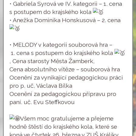
•⁠ ⁠⁠Gabriela Syrová ve IV. kategorii – 1. cena
s postupem do krajského kola
•⁠ ⁠⁠Anežka Dominika Honskusová – 2. cena
•⁠ ⁠⁠MELODY v kategorii souborová hra –
1. cena s postupem do krajského kola
, Cena starosty Města Žamberk,
Cena absolutního vítěze – souborová hra
Ocenění za vynikající pedagogickou práci
pro p. uč. Václava Bílka
Ocenění za pedagogickou přípravu pro
paní. uč. Evu Steffkovou
Všem moc gratulujeme a přejeme
hodně štěstí do krajského kola, které se
koná ve čtvrtek 26. března v ZUŠ Králíky.