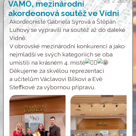
23. 2. 2026
VAMÖ, mezinárodní
akordeonová soutěž ve Vídni
Akordeonisté Gabriela Syrová a Štěpán
Luhový se vypravili na soutěž až do daleké
Vídně.
V obrovské mezinárodní konkurenci a jako
nejmladší ve svých kategoriích se oba
umístili na krásném 4. místě
Děkujeme za skvělou reprezentaci
a učitelům Václavovi Bílkovi a Evě
Steffkové za výbornou přípravu.