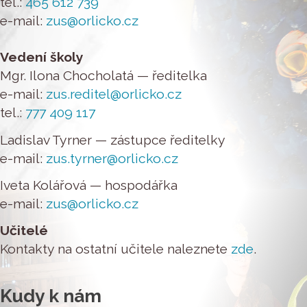
tel.:
465 612 739
e-mail:
zus@orlicko.cz
Vedení školy
Mgr. Ilona Chocholatá — ředitelka
e-mail:
zus.reditel@orlicko.cz
tel.:
777 409 117
Ladislav Tyrner — zástupce ředitelky
e-mail:
zus.tyrner@orlicko.cz
Iveta Kolářová — hospodářka
e-mail:
zus@orlicko.cz
Učitelé
Kontakty na ostatní učitele naleznete
zde
.
Kudy k nám