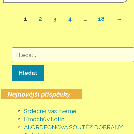
1
2
3
4
…
18
→
Vyhledávání
Nejnovější příspěvky
Srdečně Vás zveme!
Kmochův Kolín
AKORDEONOVÁ SOUTĚŽ DOBŘANY