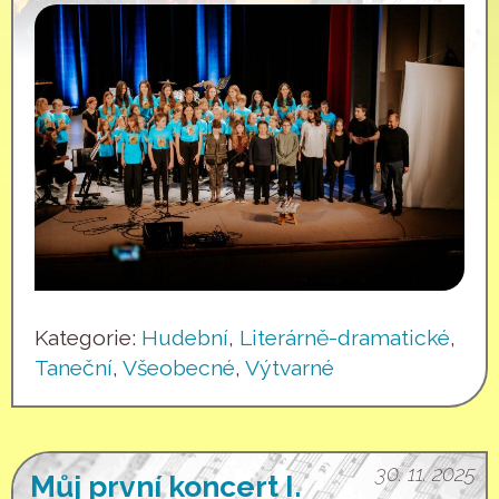
Kategorie:
Hudební
,
Literárně-dramatické
,
Taneční
,
Všeobecné
,
Výtvarné
30. 11. 2025
Můj první koncert I.