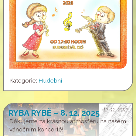
Kategorie:
Hudební
12. 12. 2025
RYBA RYBĚ – 8. 12. 2025
Děkujeme za krásnou atmosféru na našem
vánočním koncertě!