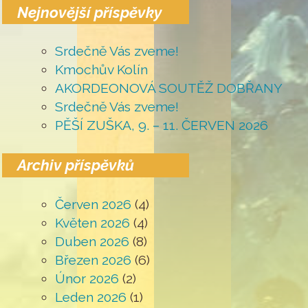
Nejnovější příspěvky
Srdečně Vás zveme!
Kmochův Kolín
AKORDEONOVÁ SOUTĚŽ DOBŘANY
Srdečně Vás zveme!
PĚŠÍ ZUŠKA, 9. – 11. ČERVEN 2026
Archiv příspěvků
Červen 2026
(4)
Květen 2026
(4)
Duben 2026
(8)
Březen 2026
(6)
Únor 2026
(2)
Leden 2026
(1)