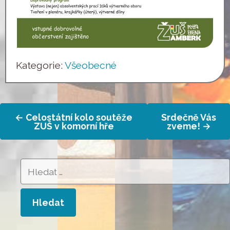
Kategorie:
Všeobecné
Navigace
←
Celostátní kolo soutěže
Srdečně Vás
pro
ZUŠ v komorní hře
zveme!
→
příspěvek
Vyhledávání