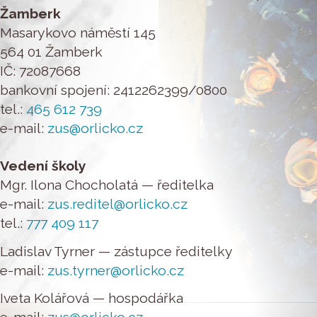
Žamberk
Masarykovo náměstí 145
564 01 Žamberk
IČ: 72087668
bankovní spojení: 2412262399/0800
tel.:
465 612 739
e-mail:
zus@orlicko.cz
Vedení školy
Mgr. Ilona Chocholatá — ředitelka
e-mail:
zus.reditel@orlicko.cz
tel.:
777 409 117
Ladislav Tyrner — zástupce ředitelky
e-mail:
zus.tyrner@orlicko.cz
Iveta Kolářová — hospodářka