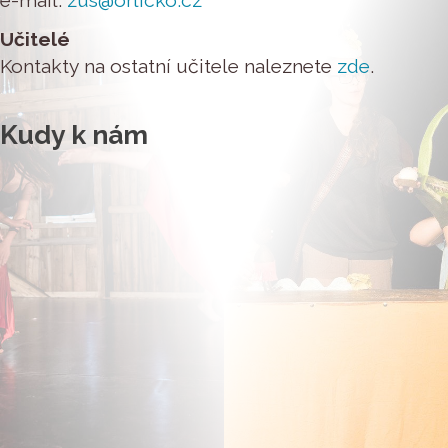
e-mail:
zus@orlicko.cz
Učitelé
Kontakty na ostatní učitele naleznete
zde
.
Kudy k nám