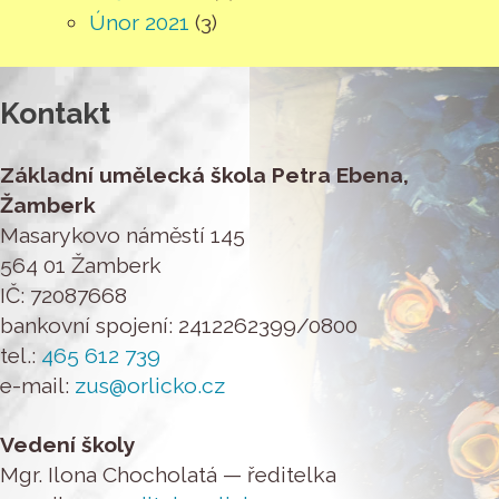
Únor 2021
(3)
Kontakt
Základní umělecká škola Petra Ebena,
Žamberk
Masarykovo náměstí 145
564 01 Žamberk
IČ: 72087668
bankovní spojení: 2412262399/0800
tel.:
465 612 739
e-mail:
zus@orlicko.cz
Vedení školy
Mgr. Ilona Chocholatá — ředitelka