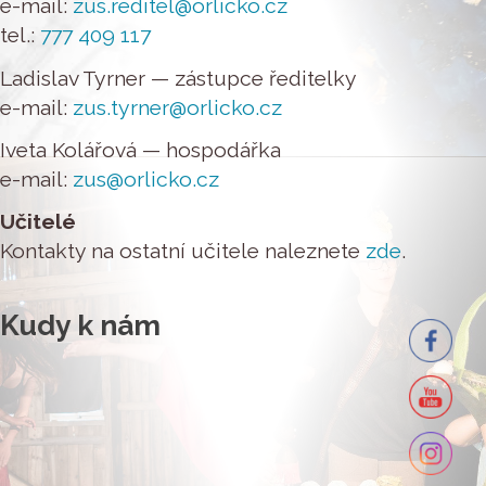
e-mail:
zus.reditel@orlicko.cz
tel.:
777 409 117
Ladislav Tyrner — zástupce ředitelky
e-mail:
zus.tyrner@orlicko.cz
Iveta Kolářová — hospodářka
e-mail:
zus@orlicko.cz
Učitelé
Kontakty na ostatní učitele naleznete
zde
.
Kudy k nám