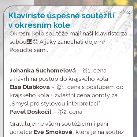
14. 2. 2024
Klavíristé úspěšně soutěžili
v okresním kole
Okresní kolo soutěže mají naši klavíristé za
sebou🎹🙂 A jaký zanechali dojem?
Posuďte sami.
Johanka Suchomelová
– 🥇1. cena
a návrh na postup do krajského kola
Elsa Dlabková
– 🥇1. cena s postupem do
krajského kola + zvláštní cena poroty za
„Smysl pro stylovou interpretaci“
Pavel Doskočil
– 🥈2. cena
Gratulujeme všem soutěžícím i paní
učitelce
Evě Šmokové
, která je na soutěž