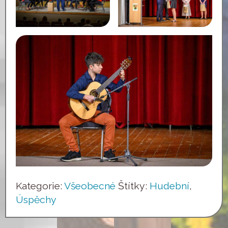
Kategorie:
Všeobecné
Štítky:
Hudební
,
Úspěchy